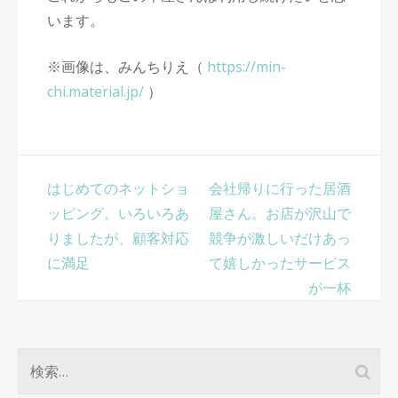
います。
※画像は、みんちりえ（
https://min-
chi.material.jp/
）
投
はじめてのネットショ
会社帰りに行った居酒
稿
ッピング。いろいろあ
屋さん。お店が沢山で
ナ
りましたが、顧客対応
競争が激しいだけあっ
ビ
に満足
て嬉しかったサービス
ゲ
が一杯
ー
シ
ョ
検
ン
索: