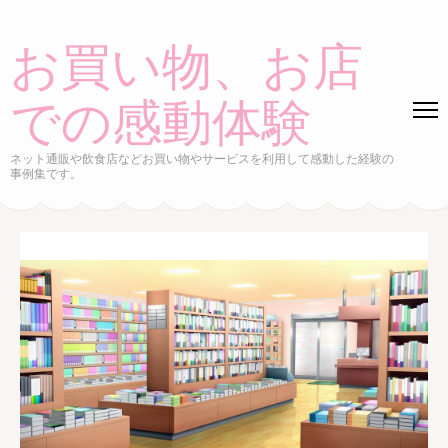
コ
ン
お買い物、お店
テ
ン
での感動体験
ツ
へ
ネット通販や飲食店などお買い物やサービスを利用して感動した経験の
事例集です。
ス
キ
ッ
プ
(Enter
を
押
す)