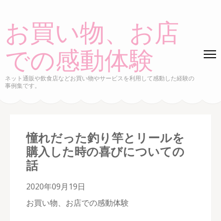
コ
ン
お買い物、お店
テ
ン
での感動体験
ツ
へ
ネット通販や飲食店などお買い物やサービスを利用して感動した経験の
事例集です。
ス
キ
ッ
プ
憧れだった釣り竿とリールを
(Enter
購入した時の喜びについての
を
話
押
す)
2020年09月19日
お買い物、お店での感動体験