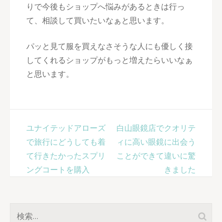
りで今後もショップへ悩みがあるときは行っ
て、相談して買いたいなぁと思います。
パッと見て服を買えなさそうな人にも優しく接
してくれるショップがもっと増えたらいいなぁ
と思います。
投
ユナイテッドアローズ
白山眼鏡店でクオリテ
稿
で旅行にどうしても着
ィに高い眼鏡に出会う
ナ
て行きたかったスプリ
ことができて違いに驚
ビ
ングコートを購入
きました
ゲ
ー
シ
検