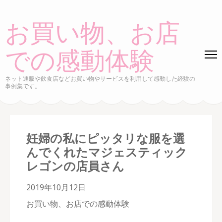
コ
ン
お買い物、お店
テ
ン
での感動体験
ツ
へ
ネット通販や飲食店などお買い物やサービスを利用して感動した経験の
事例集です。
ス
キ
ッ
プ
妊婦の私にピッタリな服を選
(Enter
んでくれたマジェスティック
を
レゴンの店員さん
押
す)
2019年10月12日
お買い物、お店での感動体験